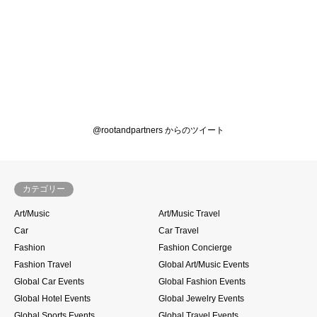
@rootandpartners からのツイート
カテゴリー
Art/Music
Art/Music Travel
Car
Car Travel
Fashion
Fashion Concierge
Fashion Travel
Global Art/Music Events
Global Car Events
Global Fashion Events
Global Hotel Events
Global Jewelry Events
Global Sports Events
Global Travel Events