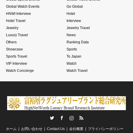
Global Watch Events
Go Global
HNWI Interview
Hotel
Hotel Travel
Interview
Jewelry
Jewelry Travel
Luxury Travel
News
Others
Ranking Data
Showcase
Sports
Sports Travel
To Japan
VIP Interview
Watch
Watch Concierge
Watch Travel
Twitter
Facebook
Instagram
RSS
ホーム
お問い合わせ
Contact Us
会社概要
プライバシーポリシー