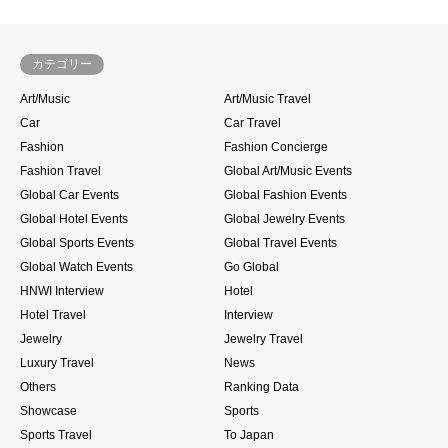
カテゴリー
Art/Music
Art/Music Travel
Car
Car Travel
Fashion
Fashion Concierge
Fashion Travel
Global Art/Music Events
Global Car Events
Global Fashion Events
Global Hotel Events
Global Jewelry Events
Global Sports Events
Global Travel Events
Global Watch Events
Go Global
HNWI Interview
Hotel
Hotel Travel
Interview
Jewelry
Jewelry Travel
Luxury Travel
News
Others
Ranking Data
Showcase
Sports
Sports Travel
To Japan