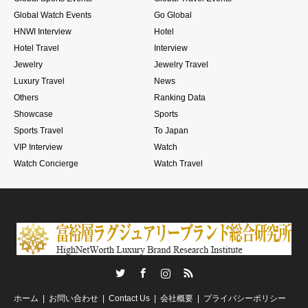
Global Watch Events
Go Global
HNWI Interview
Hotel
Hotel Travel
Interview
Jewelry
Jewelry Travel
Luxury Travel
News
Others
Ranking Data
Showcase
Sports
Sports Travel
To Japan
VIP Interview
Watch
Watch Concierge
Watch Travel
Twitter
Facebook
Instagram
RSS
ホーム
お問い合わせ
Contact Us
会社概要
プライバシーポリシー