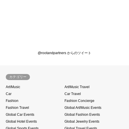
@rootandpartners からのツイート
カテゴリー
Art/Music
Art/Music Travel
Car
Car Travel
Fashion
Fashion Concierge
Fashion Travel
Global Art/Music Events
Global Car Events
Global Fashion Events
Global Hotel Events
Global Jewelry Events
Global Sports Events
Global Travel Events