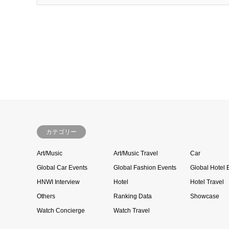
カテゴリー
Art/Music
Art/Music Travel
Car
Global Car Events
Global Fashion Events
Global Hotel 
HNWI Interview
Hotel
Hotel Travel
Others
Ranking Data
Showcase
Watch Concierge
Watch Travel