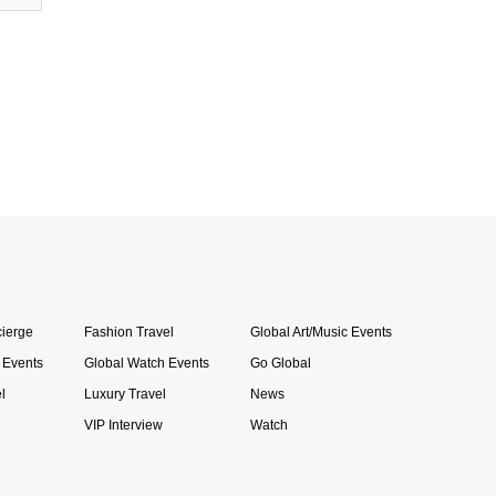
ierge
Fashion Travel
Global Art/Music Events
 Events
Global Watch Events
Go Global
l
Luxury Travel
News
VIP Interview
Watch