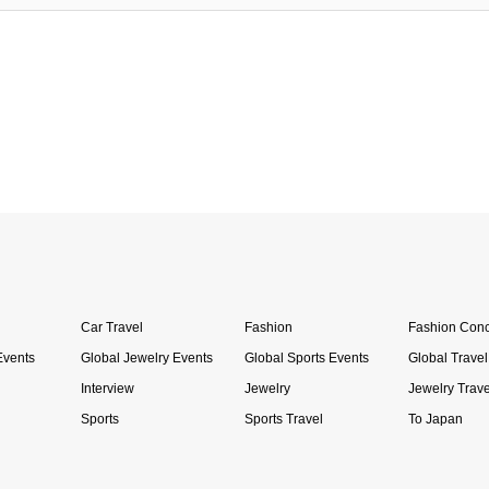
Car Travel
Fashion
Fashion Conc
Events
Global Jewelry Events
Global Sports Events
Global Travel
Interview
Jewelry
Jewelry Trave
Sports
Sports Travel
To Japan