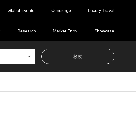
Global Events
Concierge
Luxury Travel
w
Research
Market Entry
Showcase