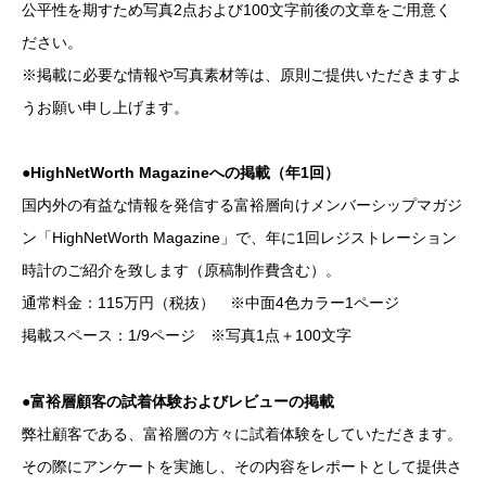
公平性を期すため写真2点および100文字前後の文章をご用意く
ださい。
※掲載に必要な情報や写真素材等は、原則ご提供いただきますよ
うお願い申し上げます。
●HighNetWorth Magazineへの掲載（年1回）
国内外の有益な情報を発信する富裕層向けメンバーシップマガジ
ン「HighNetWorth Magazine」で、年に1回レジストレーション
時計のご紹介を致します（原稿制作費含む）。
通常料金：115万円（税抜） ※中面4色カラー1ページ
掲載スペース：1/9ページ ※写真1点＋100文字
●富裕層顧客の試着体験およびレビューの掲載
弊社顧客である、富裕層の方々に試着体験をしていただきます。
その際にアンケートを実施し、その内容をレポートとして提供さ