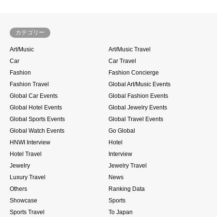
カテゴリー
Art/Music
Art/Music Travel
Car
Car Travel
Fashion
Fashion Concierge
Fashion Travel
Global Art/Music Events
Global Car Events
Global Fashion Events
Global Hotel Events
Global Jewelry Events
Global Sports Events
Global Travel Events
Global Watch Events
Go Global
HNWI Interview
Hotel
Hotel Travel
Interview
Jewelry
Jewelry Travel
Luxury Travel
News
Others
Ranking Data
Showcase
Sports
Sports Travel
To Japan