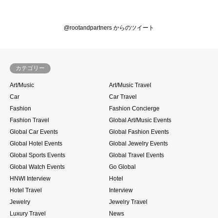
@rootandpartners からのツイート
カテゴリー
Art/Music
Art/Music Travel
Car
Car Travel
Fashion
Fashion Concierge
Fashion Travel
Global Art/Music Events
Global Car Events
Global Fashion Events
Global Hotel Events
Global Jewelry Events
Global Sports Events
Global Travel Events
Global Watch Events
Go Global
HNWI Interview
Hotel
Hotel Travel
Interview
Jewelry
Jewelry Travel
Luxury Travel
News