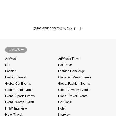
@rootandpartners からのツイート
カテゴリー
Art/Music
Art/Music Travel
Car
Car Travel
Fashion
Fashion Concierge
Fashion Travel
Global Art/Music Events
Global Car Events
Global Fashion Events
Global Hotel Events
Global Jewelry Events
Global Sports Events
Global Travel Events
Global Watch Events
Go Global
HNWI Interview
Hotel
Hotel Travel
Interview