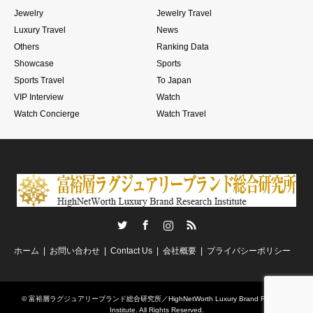
Jewelry
Jewelry Travel
Luxury Travel
News
Others
Ranking Data
Showcase
Sports
Sports Travel
To Japan
VIP Interview
Watch
Watch Concierge
Watch Travel
Twitter
Facebook
Instagram
RSS
ホーム
お問い合わせ
Contact Us
会社概要
プライバシーポリシー
©
富裕層ラグジュアリーブランド総合研究所／HighNetWorth Luxury Brand Research
Institute
. All Rights Reserved.