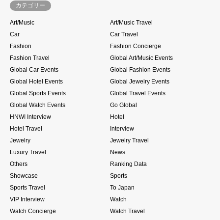
カテゴリー
Art/Music
Art/Music Travel
Car
Car Travel
Fashion
Fashion Concierge
Fashion Travel
Global Art/Music Events
Global Car Events
Global Fashion Events
Global Hotel Events
Global Jewelry Events
Global Sports Events
Global Travel Events
Global Watch Events
Go Global
HNWI Interview
Hotel
Hotel Travel
Interview
Jewelry
Jewelry Travel
Luxury Travel
News
Others
Ranking Data
Showcase
Sports
Sports Travel
To Japan
VIP Interview
Watch
Watch Concierge
Watch Travel