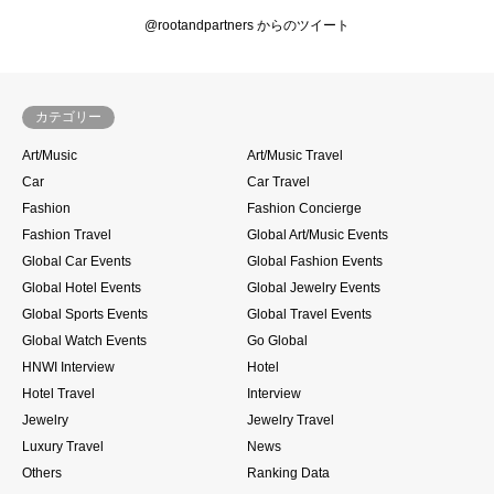
@rootandpartners からのツイート
カテゴリー
Art/Music
Art/Music Travel
Car
Car Travel
Fashion
Fashion Concierge
Fashion Travel
Global Art/Music Events
Global Car Events
Global Fashion Events
Global Hotel Events
Global Jewelry Events
Global Sports Events
Global Travel Events
Global Watch Events
Go Global
HNWI Interview
Hotel
Hotel Travel
Interview
Jewelry
Jewelry Travel
Luxury Travel
News
Others
Ranking Data