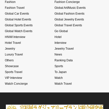
Fashion
Fashion Concierge
Fashion Travel
Global Art/Music Events
Global Car Events
Global Fashion Events
Global Hotel Events
Global Jewelry Events
Global Sports Events
Global Travel Events
Global Watch Events
Go Global
HNWI Interview
Hotel
Hotel Travel
Interview
Jewelry
Jewelry Travel
Luxury Travel
News
Others
Ranking Data
Showcase
Sports
Sports Travel
To Japan
VIP Interview
Watch
Watch Concierge
Watch Travel