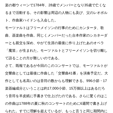
楽の都ウィーンで1784年、28歳でメンバーとなり35歳で亡くな
るまで活動する。その影響は周辺の人物にも及び、父のレオポル
ト、作曲家ハイドンも入会した。
モーツァルトはフリーメイソンの行事のためにカンタータ、歌
曲、器楽曲を作曲。同じくメンバーだった台本作家のシカネーダ
ーとも親交を深め、やがて生涯の最後に作り上げたあのオペラ
「魔笛」が生まれた。モーツァルトとフリーメイソンを切り離し
て語ることの方が難しいのである。
さて、既報であるが今回のこのコンサートでは、モーツァルトが
交響曲としては最後に作曲した「交響曲41番」を演奏予定だ。大
作としても名高いのは音符の数からも理解できる。996小節・17
楽器編成分ということは約17,000小節、15万個以上はあるだろ
う音符を羊皮紙に手書きで仕上げたのである。さらに驚くのはこ
の作曲は1788年の夏に秋のコンサートのために6週間で書き上げ
られた。すでに理解を超えているが、もっと言うと同じ期間内に