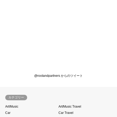
@rootandpartners からのツイート
カテゴリー
Art/Music
Art/Music Travel
Car
Car Travel